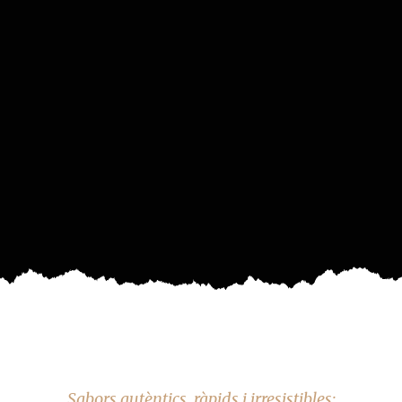
Sabors autèntics, ràpids i irresistibles: